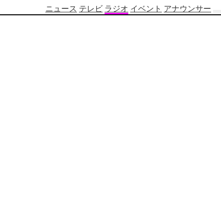
ニュース
テレビ
ラジオ
イベント
アナウンサー
テ
レ
ビ
番
組
表
OBS
制
作
番
組