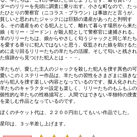
ダーのリリーを先頭に調査に乗り出す。小さな町なので、たっ
たひとりの警察官（ニコラス・ブラウン）は事故だと言うが、
貧しいと思われたジャックには巨額の遺産があったと判明す
る。その遺産をめぐる犯人として、離れて暮らす場所から来た
娘（モリー・ゴードン）が殺人犯として警察官に逮捕される。
羊のリリーたちは、娘からやさしく匂うジャックと同じ羊たち
を愛する香りに犯人ではないと思う。収監された娘を助けるた
めに走り回るリリーたちの羊たちの活躍。そして匂いと残され
た痕跡から見つけた犯人とは・・・。
羊たちが、愛した主人のジャックを殺した犯人を捜す異色の可
愛いこのミステリー作品は、羊たちの習性をさまざまに描きな
がら犯人を捜す楽しい内容となっているのです。擬人化された
羊たちのキャラクター設定も楽しく、リリーたちのもふもふの
個性的な羊たちの性格描写と、人間ではできない羊独特の捜査
を楽しむ作品となっているのです。
ぼくのチケット代は、２２００円出してもいい作品でした。
星印は、３ッ半差し上げます。