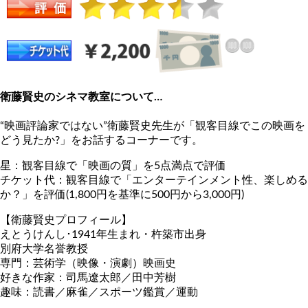
衛藤賢史のシネマ教室について…
“映画評論家ではない”衛藤賢史先生が「観客目線でこの映画を
どう見たか?」をお話するコーナーです。
星：観客目線で「映画の質」を5点満点で評価
チケット代：観客目線で「エンターテインメント性、楽しめる
か？」を評価(1,800円を基準に500円から3,000円)
【衛藤賢史プロフィール】
えとうけんし･1941年生まれ・杵築市出身
別府大学名誉教授
専門：芸術学（映像・演劇）映画史
好きな作家：司馬遼太郎／田中芳樹
趣味：読書／麻雀／スポーツ鑑賞／運動