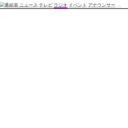
ニュース
テレビ
ラジオ
イベント
アナウンサー
テ
レ
ビ
番
組
表
OBS
制
作
番
組