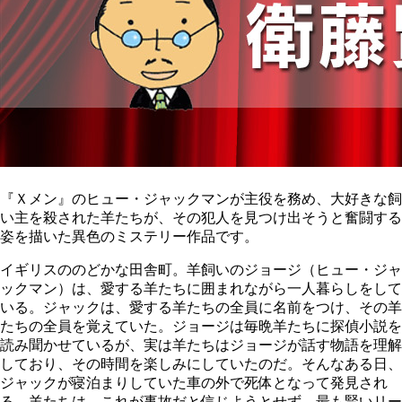
『Ｘメン』のヒュー・ジャックマンが主役を務め、大好きな飼
い主を殺された羊たちが、その犯人を見つけ出そうと奮闘する
姿を描いた異色のミステリー作品です。
イギリスののどかな田舎町。羊飼いのジョージ（ヒュー・ジャ
ックマン）は、愛する羊たちに囲まれながら一人暮らしをして
いる。ジャックは、愛する羊たちの全員に名前をつけ、その羊
たちの全員を覚えていた。ジョージは毎晩羊たちに探偵小説を
読み聞かせているが、実は羊たちはジョージが話す物語を理解
しており、その時間を楽しみにしていたのだ。そんなある日、
ジャックが寝泊まりしていた車の外で死体となって発見され
る。羊たちは、これが事故だと信じようとせず、最も賢いリー