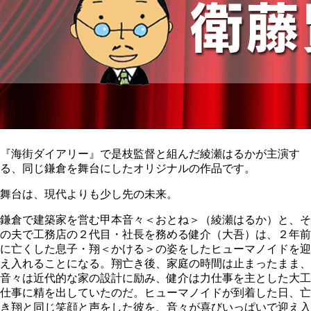
『海街ダイアリー』で是枝監督と組んだ綾瀬はるかが主演す
る、同じ鎌倉を舞台にしたオリジナルの作品です。
舞台は、現代よりも少し先の未来。
鎌倉で建築家を営む甲本音々＜おとね＞（綾瀬はるか）と、そ
の夫で工務店の２代目・社長を務める健介（大吾）は、２年前
に亡くした息子・翔＜かける＞の姿をしたヒューマノイドを迎
え入れることになる。翔亡き後、家庭の時間は止まったまま、
音々は近代的な家の設計に励み、健介は力仕事を主とした大工
仕事に精を出していたのだ。ヒューマノイドが到着した日、亡
き翔と同じ笑顔と声をした彼を、音々が喜びいっぱいで迎え入