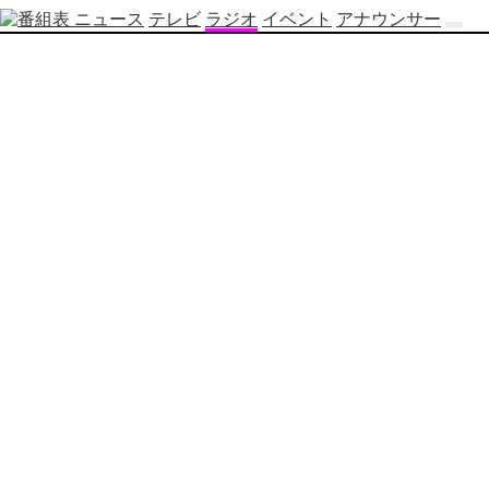
ニュース
テレビ
ラジオ
イベント
アナウンサー
テ
レ
ビ
番
組
表
OBS
制
作
番
組