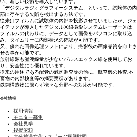
い、新しい技術を導入しています。
「デジタルラジオグラフィーシステム」といって、試験体の内
部に存在する欠陥を検出する方法です。
従来はフィルムに試験体の内部を投影させていましたが、ジェ
イテックが導入したデジタルⅩ線撮影システムレーザーⅩは、
フィルムの代わりに、データとして画像をパソコンに取り込
み、タイムリーに内部状況の確認が可能です。
又、優れた画像処理ソフトにより、撮影後の画像品質を向上さ
せる事が可能です。
放射線源も漏洩線量が少ないパルスエックス線を使用してお
り、安全性にも優れています。
従来の用途である配管の減肉調査等の他に、航空機の検査,不
審物の内部検査等の摘要実績があります。
鉄鋼構造物に限らず様々な分野への対応が可能です。
会社情報
採用情報
モニター募集
会社見学
後援依頼
大分放送文化・スポーツ振興財団