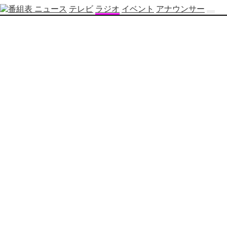
ニュース
テレビ
ラジオ
イベント
アナウンサー
テ
レ
ビ
番
組
表
OBS
制
作
番
組