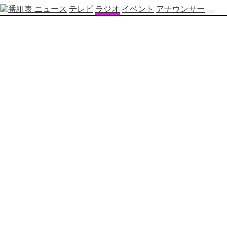
ニュース
テレビ
ラジオ
イベント
アナウンサー
テ
レ
ビ
番
組
表
OBS
制
作
番
組