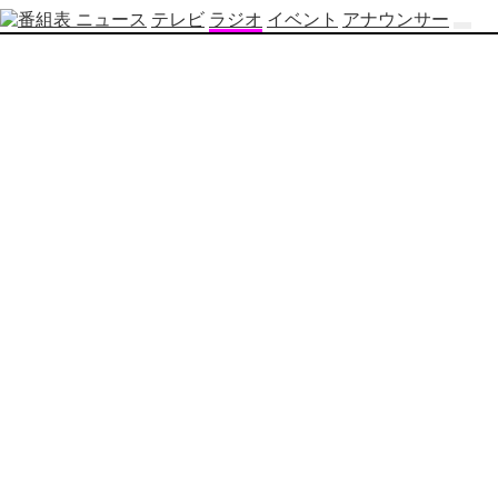
ニュース
テレビ
ラジオ
イベント
アナウンサー
テ
レ
ビ
番
組
表
OBS
制
作
番
組