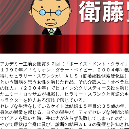
アカデミー主演女優賞を２回（「ボーイズ・ドント・クライ」
１９９０年／「ミリオン・ダラー・ベイビー」２００４年）獲
得したヒラリー・スワンクが、ＡＬＳ（筋萎縮性側索硬化症）
という難病を患う女性を演じた作品。その介護人に「オペラ座
の怪人」（２００４年）でヒロインのクリスティーヌ役を演じ
たエミー・ロッサムが挑戦し、ヒラリー・スワンクと真逆のキ
ャラクターを迫力ある演技で演じている。
セレブな生活をしているケイトは結婚１５年目の３５歳の年、
身体の異常を感じる。自分の誕生パーティでセレブな仲間の前
でピアノを弾いた時、手に力が入らず失敗してしまったのだ。
やがて症状は全身に及び、診断の結果ＡＬＳの発症と告知され