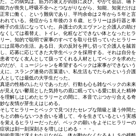
た。この病気は、筋力の衰えが四肢に及び、やがて会話、嚥下
能力が喪失し呼吸不全へとつながりながら、知能、知覚だけは
正常に働く、という難病であり、平均余命は２年から５年と言
われている。発症から１年後の３６歳、ヒラリーは歩行器と車
椅子の生活になっていた。弁護士の夫エヴァンと介護人の助け
なくしては着替え、トイレ、化粧などできない体となったヒラ
リー。知的で聡明で家事のすべてを取り仕切っていたヒラリー
には屈辱の生活。ある日、夫の反対を押し切って介護人を馘首
し、応募に応じてきた大学生ベックを採用する。それは自分を
患者でなく友人として扱ってくれる人材としてベックを求めた
のだが、ミュージシャンを希望するベックは家事ができないう
えに、スラング連発の言葉遣い、私生活もでたらめという介護
人としては最低の大学生だった。
真逆の性格のふたりであったが、行動も心も雑なベックの未来
が見えない鬱屈とした気持ちの底に眠っている愛に飢えた精神
を理解しはじめたヒラリーとの間に、本音でぶつかり合える奇
妙な友情が芽生えはじめる。
そしてヒラリーとベックで見つけたセレブな階級と違う仲間た
ちとの飾らないつき合いを通して、今を生きているという実感
を覚えるヒラリーだったが、ベックの願いをよそにヒラリーの
症状は刻一刻深刻さを増しはじめる・・・。
知的意識は冴えわたりながら、体が動かなくなるＡＬＳの残酷