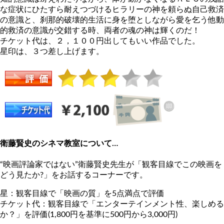
な症状にひたすら耐えつづけるヒラリーの神を頼らぬ自己救済
の意識と、刹那的破壊的生活に身を堕としながら愛を乞う他動
的救済の意識が交錯する時、両者の魂の神は輝くのだ！
チケット代は、２，１００円出してもいい作品でした。
星印は、３つ差し上げます。
衛藤賢史のシネマ教室について…
“映画評論家ではない”衛藤賢史先生が「観客目線でこの映画を
どう見たか?」をお話するコーナーです。
星：観客目線で「映画の質」を5点満点で評価
チケット代：観客目線で「エンターテインメント性、楽しめる
か？」を評価(1,800円を基準に500円から3,000円)