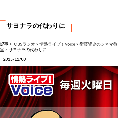
わ
せ
サヨナラの代わりに
記事 >
OBSラジオ
>
情熱ライブ！Voice
>
衛藤賢史のシネマ教
室
>
サヨナラの代わりに
2015/11/03