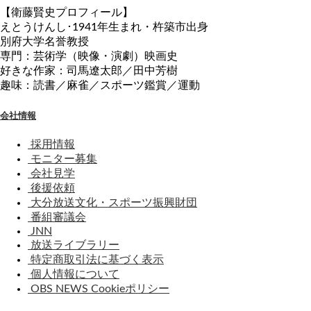
【衛藤賢史プロフィール】
えとうけんし･1941年生まれ・杵築市出身
別府大学名誉教授
専門：芸術学（映像・演劇）映画史
好きな作家：司馬遼太郎／田中芳樹
趣味：読書／麻雀／スポーツ鑑賞／運動
会社情報
採用情報
モニター募集
会社見学
後援依頼
大分放送文化・スポーツ振興財団
番組審議会
JNN
放送ライブラリー
特定商取引法に基づく表示
個人情報について
OBS NEWS Cookieポリシー