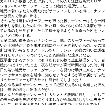
カルロスが威張っただけあって、その入り江は波も荒くロケー
ションのいいサーファーにとって絶好の場所だった。
地元の若いふたりの男だけがサーフィンしている海に、ナンシ
ーは喜んで泳ぎに出る。
そのふたり連れのサーファーが帰った後、ナンシーはもう一回
波乗りを楽しむために沖に出た時、傷だらけの鯨の死骸が浮い
ているのを発見する、そして様子を見ようと近寄った所を巨大
なサメに襲われる。
太腿に深い傷を負ったナンシーは、地元のサーファーが言って
いた干潮時だけ姿を現す岩礁にやっと泳ぎ着いたもの、その場
所は海岸から２００メートルあり、ナンシーの血の匂いに誘発
されたサメがうろついているため絶望的な遠さとなる。
医学生であるナンシーは有りあわせの物で止血処理をして、岩
礁にへばりついたまま一夜を明かすが満潮時間が迫った時、昨
日の若い地元サーファーがナンシーを見つけ助けに来る。ナン
シーはサメの存在を懸命に知らせようとするが声が届かずふた
りのサーファーも巨大サメに襲われてしまった！
あらゆる局面がナンシーにとって絶望であるのを承知した彼女
は、最後の賭けに出るのだが…。
ほとんど全編をナンシーと巨大サメとの攻防に絞り、しかし二
の矢三の矢を矢継ぎ早にくり出しながら単調にしない工夫をこ
らして、観客を退屈させない脚本・演出力は大変巧みであり、