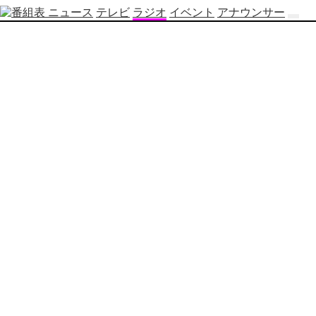
ニュース
テレビ
ラジオ
イベント
アナウンサー
テ
レ
ビ
番
組
表
OBS
制
作
番
組