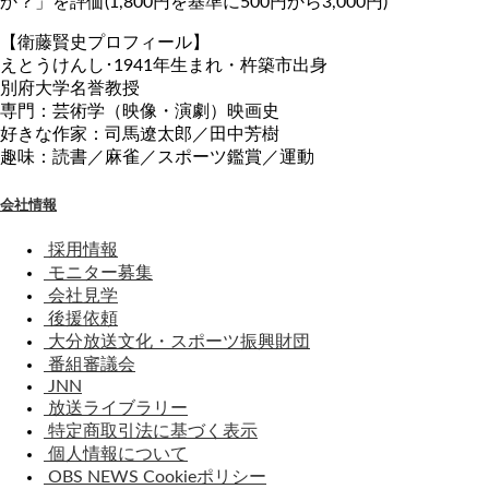
か？」を評価(1,800円を基準に500円から3,000円)
【衛藤賢史プロフィール】
えとうけんし･1941年生まれ・杵築市出身
別府大学名誉教授
専門：芸術学（映像・演劇）映画史
好きな作家：司馬遼太郎／田中芳樹
趣味：読書／麻雀／スポーツ鑑賞／運動
会社情報
採用情報
モニター募集
会社見学
後援依頼
大分放送文化・スポーツ振興財団
番組審議会
JNN
放送ライブラリー
特定商取引法に基づく表示
個人情報について
OBS NEWS Cookieポリシー