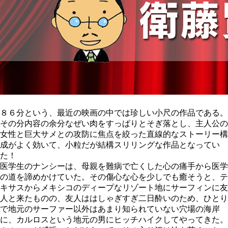
８６分という、最近の映画の中では珍しい小尺の作品である。
その分内容の余分なぜい肉をすっぱりとそぎ落とし、主人公の
女性と巨大サメとの攻防に焦点を絞った直線的なストーリー構
成がよく効いて、小粒だが結構スリリングな作品となってい
た！
医学生のナンシーは、母親を難病で亡くした心の痛手から医学
の道を諦めかけていた。その傷心な心を少しでも癒そうと、テ
キサスからメキシコのディープなリゾート地にサーフィンに友
人と来たものの、友人ははしゃぎすぎ二日酔いのため、ひとり
で地元のサーファー以外はあまり知られていない穴場の海岸
に、カルロスという地元の男にヒッチハイクしてやってきた。