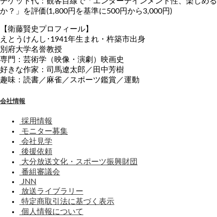
チケット代：観客目線で「エンターテインメント性、楽しめる
か？」を評価(1,800円を基準に500円から3,000円)
【衛藤賢史プロフィール】
えとうけんし･1941年生まれ・杵築市出身
別府大学名誉教授
専門：芸術学（映像・演劇）映画史
好きな作家：司馬遼太郎／田中芳樹
趣味：読書／麻雀／スポーツ鑑賞／運動
会社情報
採用情報
モニター募集
会社見学
後援依頼
大分放送文化・スポーツ振興財団
番組審議会
JNN
放送ライブラリー
特定商取引法に基づく表示
個人情報について