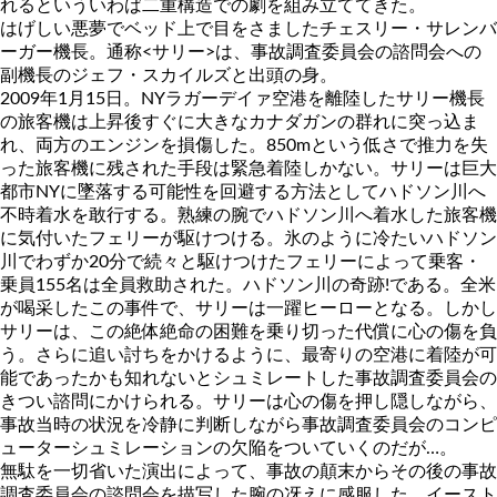
れるといういわば二重構造での劇を組み立ててきた。
はげしい悪夢でベッド上で目をさましたチェスリー・サレンバ
ーガー機長。通称<サリー>は、事故調査委員会の諮問会への
副機長のジェフ・スカイルズと出頭の身。
2009年1月15日。NYラガーデイァ空港を離陸したサリー機長
の旅客機は上昇後すぐに大きなカナダガンの群れに突っ込ま
れ、両方のエンジンを損傷した。850mという低さで推力を失
った旅客機に残された手段は緊急着陸しかない。サリーは巨大
都市NYに墜落する可能性を回避する方法としてハドソン川へ
不時着水を敢行する。熟練の腕でハドソン川へ着水した旅客機
に気付いたフェリーが駆けつける。氷のように冷たいハドソン
川でわずか20分で続々と駆けつけたフェリーによって乗客・
乗員155名は全員救助された。ハドソン川の奇跡!である。全米
が喝采したこの事件で、サリーは一躍ヒーローとなる。しかし
サリーは、この絶体絶命の困難を乗り切った代償に心の傷を負
う。さらに追い討ちをかけるように、最寄りの空港に着陸が可
能であったかも知れないとシュミレートした事故調査委員会の
きつい諮問にかけられる。サリーは心の傷を押し隠しながら、
事故当時の状況を冷静に判断しながら事故調査委員会のコンピ
ューターシュミレーションの欠陥をついていくのだが…。
無駄を一切省いた演出によって、事故の顛末からその後の事故
調査委員会の諮問会を描写した腕の冴えに感服した。イースト