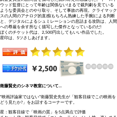
ウッド監督にとって年齢は関係ない!まるで裁判劇を見ている
ような委員会とのやり取り、そして事故の再現。クライマック
スの人間のアナログ的直感(もちろん熟練した手腕)による判断
と、デジタルによるシュミレーションの息詰まる攻防は、人間
への尊厳を余す所なく描写した傑作となっているのだ!
ぼくのチケット代は、2,500円出してもいい作品でした。
星印は、5ツさしあげます。
衛藤賢史のシネマ教室について…
“映画評論家ではない”衛藤賢史先生が「観客目線でこの映画を
どう見たか?」をお話するコーナーです。
星：観客目線で「映画の質」を5点満点で評価