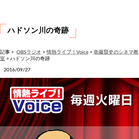
わ
せ
ハドソン川の奇跡
記事 >
OBSラジオ
>
情熱ライブ！Voice
>
衛藤賢史のシネマ教
室
>
ハドソン川の奇跡
2016/09/27