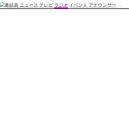
ニュース
テレビ
ラジオ
イベント
アナウンサー
テ
レ
ビ
番
組
表
OBS
制
作
番
組