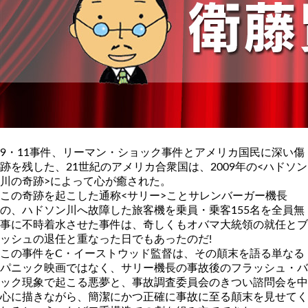
9・11事件、リーマン・ショック事件とアメリカ国民に深い傷
跡を残した、21世紀のアメリカ合衆国は、2009年の<ハドソン
川の奇跡>によって心が癒された。
この奇跡を起こした通称<サリー>ことサレンバーガー機長
の、ハドソン川へ故障した旅客機を乗員・乗客155名を全員無
事に不時着水させた事件は、奇しくもオバマ大統領の就任とブ
ッシュの退任と重なった日でもあったのだ!
この事件をC・イーストウッド監督は、その顛末を語る単なる
パニック映画ではなく、サリー機長の事故後のフラッシュ・バ
ック現象で起こる悪夢と、事故調査委員会のきつい諮問会を中
心に描きながら、簡潔にかつ正確に事故に至る顛末を見せてく