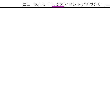
ニュース
テレビ
ラジオ
イベント
アナウンサー
テ
レ
ビ
番
組
表
OBS
制
作
番
組