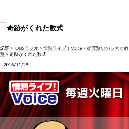
わ
せ
奇跡がくれた数式
記事 >
OBSラジオ
>
情熱ライブ！Voice
>
衛藤賢史のシネマ教
室
>
奇跡がくれた数式
2016/11/29