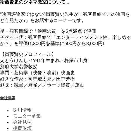
衛藤賢史のシネマ教室について…
“映画評論家ではない”衛藤賢史先生が「観客目線でこの映画を
どう見たか?」をお話するコーナーです。
星：観客目線で「映画の質」を5点満点で評価
チケット代：観客目線で「エンターテインメント性、楽しめる
か？」を評価(1,800円を基準に500円から3,000円)
【衛藤賢史プロフィール】
えとうけんし･1941年生まれ・杵築市出身
別府大学名誉教授
専門：芸術学（映像・演劇）映画史
好きな作家：司馬遼太郎／田中芳樹
趣味：読書／麻雀／スポーツ鑑賞／運動
会社情報
採用情報
モニター募集
会社見学
後援依頼