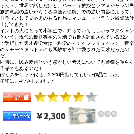
らん？」世界の話しだけど、ハーディ教授とラマヌジャンの民
族的意識の違いからくる葛藤と理解までの濃い内容によって、
ドラマとして見応えのある作品にマシュー・ブラウン監督は仕
上げてきた！
インドの人にとって小学生でも知っているらしいラマヌジャン
という、現代の最新科学の先端でも最大評価されている32才
で夭折した天才数学者は、科学の＜アインシュタイン＞、音楽
の＜モーツァルト＞にも匹敵する神に愛された天才だったの
だ。
同時に、民族差別という愚かしい考えについても警鐘を鳴らす
作品でもあるのだ！
ぼくのチケット代は、2,300円出してもいい作品でした。
星印は、4ツさしあげます。