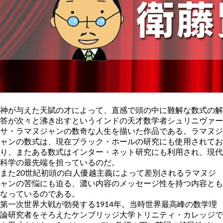
神が与えた天賦の才によって、直感で頭の中に難解な数式の解
答が次々と沸き出すというインドの天才数学者シュリニヴァー
サ・ラマヌジャンの数奇な人生を描いた作品である。ラマヌジ
ャンの数式は、現在ブラック・ホールの研究にも使用されてお
り、またある数式はインター・ネット研究にも利用され、現代
科学の最先端を担っているのだ。
また20世紀初頭の白人優越主義によって差別されるラマヌジ
ャンの苦悩にも迫る、濃い内容のメッセージ性を持つ内容とも
なっているのである。
第一次世界大戦が勃発する1914年。当時世界最高峰の数学理
論研究者をそろえたケンブリッジ大学トリニティ・カレッジで