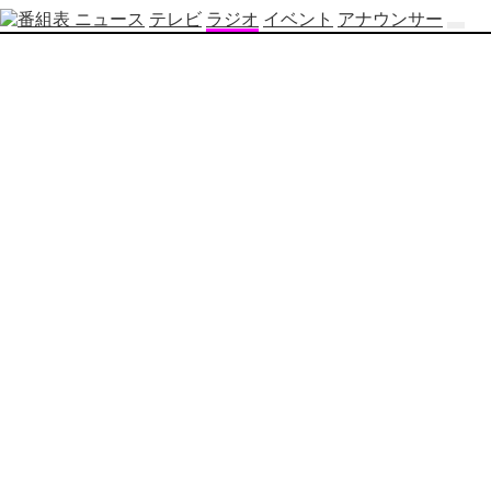
ニュース
テレビ
ラジオ
イベント
アナウンサー
テ
レ
ビ
番
組
表
OBS
制
作
番
組