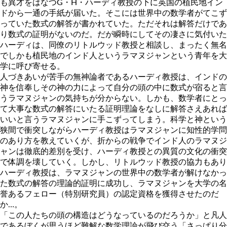
も異才をはなつG・H・ハーディ教授の下に英国の植民地イン
ドから一通の手紙が届いた。そこには世界中の数学者がてこず
っていた数式の解答が書かれていた。ただそれは解答だけであ
り数式の証明がないのだ。だが瞬時にしてその凄さに気付いた
ハーディは、同僚のリトルウッド教授と相談し、まったく無名
でしかも植民地のインド人というラマヌジャンという青年を大
学に呼び寄せる。
人づきあいが苦手の無神論者であるハーディ教授は、インドの
神を信奉しその神の力によって自分の頭の中に数式が宿ると言
うラマヌジャンの気持ちが分からない。しかも、数学者にとっ
て大事な数式の解答にいたる証明理論をなしに解答さえあれば
いいと言うラマヌジャンに手こずってしまう。科学と神という
狭間で衝突しながらハーディ教授はラマヌジャンに知性的学問
のあり方を教えていくが、折からの戦争でインド人のラマヌジ
ャンは徹底的差別を受け、ハーディ教授との異質の文化の衝突
で体調を壊していく。しかし、リトルウッド教授の協力もあり
ハーディ教授は、ラマヌジャンの世界中の数学者が解けなかっ
た数式の解答の理論的証明に成功し、ラマヌジャンを大学の名
誉あるフェロー（特別研究員）の認定資格を獲得させたのだ
か…。
「この人たちの頭の構造はどうなっているのだろうか」と凡人
であるぼくが思うほど難解な数学理論が飛び交う「さっぱり分