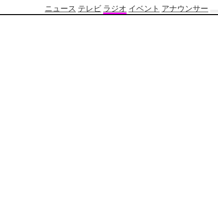
ニュース
テレビ
ラジオ
イベント
アナウンサー
テ
レ
ビ
番
組
表
OBS
制
作
番
組