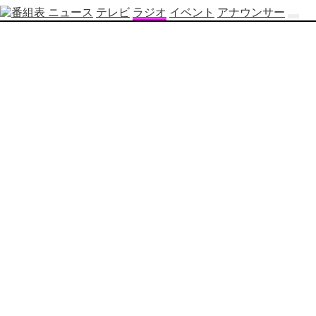
ニュース
テレビ
ラジオ
イベント
アナウンサー
テ
レ
ビ
番
組
表
OBS
制
作
番
組