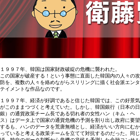
１９９７年、韓国は国家財政破綻の危機に襲われた。
この国家が破産する！という事態に直面した韓国内の人々の攻
防を、複数の人々を絡めながらスリリングに描く社会派エンタ
テイメントな作品なのです。
１９９７年、経済が好調であると信じた韓国では、この好景気
がこのままつづくと考えていた。しかし、韓国銀行（日本の日
銀）の通貨政策チーム長である切れ者の女性ハン（キム・ヘ
ス）はデータ上で国家の通貨危機の予測を割り出し政府に要望
するも、ハンのデータを荒唐無稽とし、経済がいい方向にむか
っていると考える政策チームを立てて対抗するのだった。同じ
頃、独自のデータ判断から危機の兆候を予測した金融コンサル