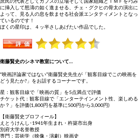
庶民の代表としてガプスの立場そして国家組織とＩＭＦを巧み
に挿入して怒濤の如く進ませる、チェ・グクヒの骨太の演出に
よって、見る人の息を飲ませる社会派エンタティメントとなっ
ているのです！
ぼくの星印は、４ッ半さしあげたい作品でした。
衛藤賢史のシネマ教室について…
“映画評論家ではない”衛藤賢史先生が「観客目線でこの映画を
どう見たか?」をお話するコーナーです。
星：観客目線で「映画の質」を5点満点で評価
チケット代：観客目線で「エンターテインメント性、楽しめる
か？」を評価(1,800円を基準に500円から3,000円)
【衛藤賢史プロフィール】
えとうけんし･1941年生まれ・杵築市出身
別府大学名誉教授
専門：芸術学（映像・演劇）映画史