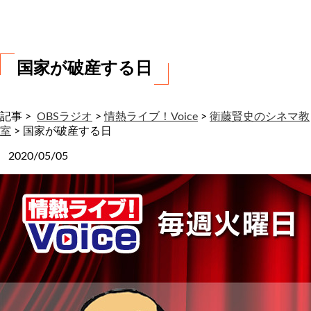
わ
せ
国家が破産する日
記事 >
OBSラジオ
>
情熱ライブ！Voice
>
衛藤賢史のシネマ教
室
>
国家が破産する日
2020/05/05