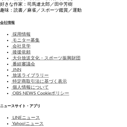
好きな作家：司馬遼太郎／田中芳樹
趣味：読書／麻雀／スポーツ鑑賞／運動
会社情報
採用情報
モニター募集
会社見学
後援依頼
大分放送文化・スポーツ振興財団
番組審議会
JNN
放送ライブラリー
特定商取引法に基づく表示
個人情報について
OBS NEWS Cookieポリシー
ニュースサイト・アプリ
LINEニュース
Yahoo!ニュース