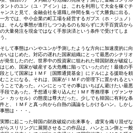
タントのユン（ユ・アイン）は、これを利用して大金を稼ぐチ
ャンスと見て、金融会社を退職し仲間を集って大勝負に出る。
一方では、中小企業の町工場を経営するガプス（ホ・ジュノ）
は、そんな事態が進行しつつあるのも知らずに大手百貨店から
の大量発注を現金ではなく手形決済という条件で受けてしま
う。
そして事態はハンやユンが予測したような方向に加速度的に向
かいはじめた。対応の遅れた国家組織にとって最悪のシナリオ
が発生したのだ。世界中の投資家に狙われた韓国財政が破綻し
はじめ、国家が破産する大危機に陥っていったのだ！最後の手
段として国家はＩＭＦ［国際通貨基金］にドルによる援助を頼
むことになる。それは、国家がＩＭＦの管理下に置かれるとい
うことであった。ハンにとってその事はいちばん避けたい最悪
手段であった。予想通り乗り込んだＩＭＦ専務理事（ヴァンサ
ン・カッセル）の態度は尊大だった。少しでも韓国に有利な条
件と、ＩＭＦと真っ向から白熱の議論をしかけるハン。しかし
事態は・・・。
実際に起こった韓国の財政破綻の出来事を、虚実を織り混ぜな
がらスリリングに展開させるこの作品は、ハンとユン側と一般