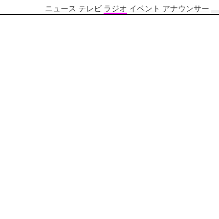
ニュース
テレビ
ラジオ
イベント
アナウンサー
テ
レ
ビ
番
組
表
OBS
制
作
番
組