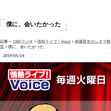
わ
せ
僕に、会いたかった
記事 >
OBSラジオ
>
情熱ライブ！Voice
>
衛藤賢史のシネマ教
室
>
僕に、会いたかった
2019/05/14