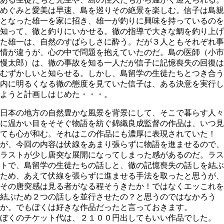
めぐみと愛美は早速、島を巡りその絶景を楽しむ。信子は島親
となった雄一を家に招き、雄一が釣りに興味を持っているのを
知って、徹と釣りにいかせる。徹の指導で大きな鯛を釣り上げ
た雄一は、自然のすばらしさに酔う。だが３人ともそれぞれ事
情が違うが、心の中で問題を抱えていたのだ。島の医師（小市
慢太郎）は、徹の事故を知る一人だが信子に記憶喪失の回復は
むずかしいと知らせる。しかし、島留学の生徒たちとつき合う
内に明るくなる徹の態度を見ていた信子は、ある決意を実行し
ようと計画しはじめた・・・。
日本の地方の自然豊かな風景を背景にして、そこで暮らす人々
に温かい目をそそぐ物語を紡ぐ錦織良成監督の作品は、いつ見
ても心が和む。それはこの作品にも濃厚に表現されていた！
が、今回の内容は伏線をあまり張らずに物語を進ませるので、
ラストが少し唐突な展開になってしまった感があるのだ。ラス
トで、島留学の生徒たちの話しと、徹の記憶喪失の話しを結ぶ
ため、あえて伏線を張らずに進ませる手法を取ったと思うが、
その唐突感は見る者がなる程そうきたか！ではなくエッこれを
結ぶため２つの話しを並行させたの？と思うのではなかろう
か。でもぼくは好きな作品だったと言っておきます。
ぼくのチケット代は、２１００円出してもいい作品でした。