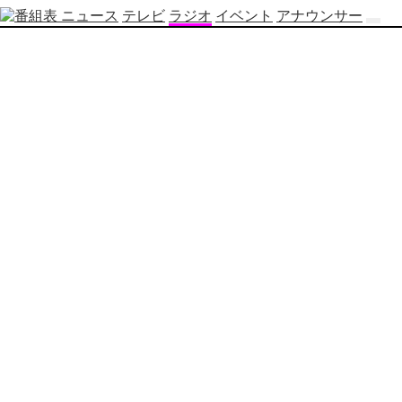
ニュース
テレビ
ラジオ
イベント
アナウンサー
テ
レ
ビ
番
組
表
OBS
制
作
番
組