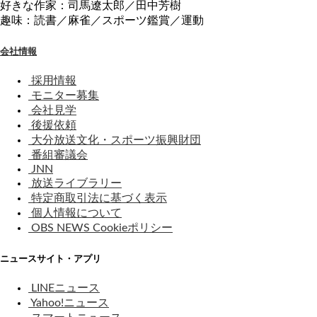
好きな作家：司馬遼太郎／田中芳樹
趣味：読書／麻雀／スポーツ鑑賞／運動
会社情報
採用情報
モニター募集
会社見学
後援依頼
大分放送文化・スポーツ振興財団
番組審議会
JNN
放送ライブラリー
特定商取引法に基づく表示
個人情報について
OBS NEWS Cookieポリシー
ニュースサイト・アプリ
LINEニュース
Yahoo!ニュース