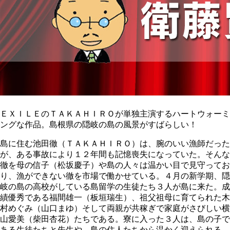
ＥＸＩＬＥのＴＡＫＡＨＩＲＯが単独主演するハートウォーミ
ングな作品。島根県の隠岐の島の風景がすばらしい！
島に住む池田徹（ＴＡＫＡＨＩＲＯ）は、腕のいい漁師だった
が、ある事故により１２年間も記憶喪失になっていた。そんな
徹を母の信子（松坂慶子）や島の人々は温かい目で見守ってお
り、漁ができない徹を市場で働かせている。４月の新学期、隠
岐の島の高校がしている島留学の生徒たち３人が島に来た。成
績優秀である福間雄一（板垣瑞生）、祖父祖母に育てられた木
村めぐみ（山口まゆ）そして両親が共稼ぎで家庭がさびしい横
山愛美（柴田杏花）たちである。寮に入った３人は、島の子で
ある生徒たちと先生や、島の住人たちから温かく迎えられる。