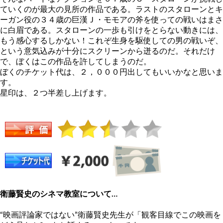
ていくのが最大の見所の作品である。ラストのスタローンとキ
ーガン役の３４歳の巨漢Ｊ・モモアの斧を使っての戦いはまさ
に白眉である。スタローンの一歩も引けをとらない動きには、
もう感心するしかない！これぞ生身を駆使しての男の戦いぞ、
という意気込みが十分にスクリーンから迸るのだ。それだけ
で、ぼくはこの作品を許してしまうのだ。
ぼくのチケット代は、２，０００円出してもいいかなと思いま
す。
星印は、２つ半差し上げます。
衛藤賢史のシネマ教室について…
“映画評論家ではない”衛藤賢史先生が「観客目線でこの映画を