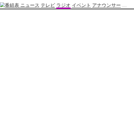
ニュース
テレビ
ラジオ
イベント
アナウンサー
テ
レ
ビ
番
組
表
OBS
制
作
番
組