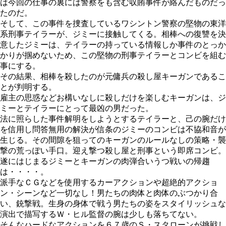
は今回の仕事の裏には警察をも含む収賄事件が絡んだものだっ
たのだ。
そして、この事件を捜査しているワシントン警察の堅物の東洋
系刑事テイラーが、ジミーに接触してくる。相棒への復讐を決
意したジミーは、テイラーの持っている情報しか事件のとっか
かりが掴めないため、この堅物の刑事テイラーとコンビを組む
事にする。
その結果、相棒を殺したのが元傭兵の殺し屋キーガンであるこ
とが判明する。
雇主の思惑などお構いなしに殺しだけを楽しむキーガンは、ジ
ミーとテイラーにとって最凶の男だった。
法に照らした事件解明をしようとするテイラーと、己の腕だけ
を信用し問答無用の解決が信条のジミーのコンビは不協和音が
生じる。その間隙を狙ってのキーガンのルールなしの策略・襲
撃の荒っぽい手口。迎え撃つ殺し屋と刑事という即席コンビ。
遂にはじまるジミーとキーガンの肉弾合いうつ戦いの帰趨
は・・・・。
派手なＣＧなどを使用するカーアクションや超絶的アクショ
ン・シーンなど一切なし！男たちの肉体と肉体のぶつかり合
い、銃撃戦。生身の身体で戦う男たちの姿をスタイリッシュな
演出で描写するＷ・ヒル監督の腕は少しも落ちてない。
そんなハードなアクションを６７歳のＳ・スタローンが挑戦し