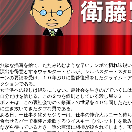
無駄な描写を捨て、たたみ込むような早いテンポで切れ味鋭い
演出を得意とするウォルター・ヒルが、シルベスター・スタロ
ーンの要請を受け、１０年ぶりに監督復帰をしたクライム・ア
クションである。
女子供への殺しは絶対にしない。裏社会を生きのびていくには
自分だけを信じる。この２つを鉄則としている殺し屋ジミー・
ボノモは、この裏社会での＜修羅＞の世界を４０年間したたか
に生き抜いてきたタフな男である。
ある日、一仕事を終えたジミーは、仕事の仲介人ルニーと待ち
合わせるバーで相棒と愛飲するウイスキー［バレット］を飲み
ながら待っているとき、謎の巨漢に相棒が殺されてしまう。実