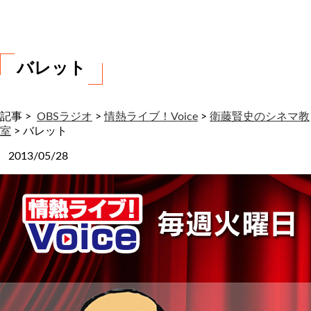
わ
せ
バレット
記事 >
OBSラジオ
>
情熱ライブ！Voice
>
衛藤賢史のシネマ教
室
>
バレット
2013/05/28