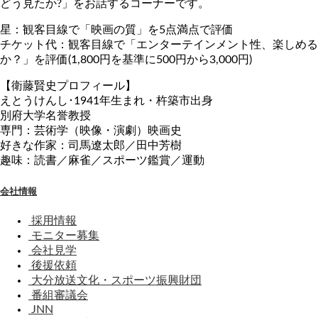
どう見たか?」をお話するコーナーです。
星：観客目線で「映画の質」を5点満点で評価
チケット代：観客目線で「エンターテインメント性、楽しめる
か？」を評価(1,800円を基準に500円から3,000円)
【衛藤賢史プロフィール】
えとうけんし･1941年生まれ・杵築市出身
別府大学名誉教授
専門：芸術学（映像・演劇）映画史
好きな作家：司馬遼太郎／田中芳樹
趣味：読書／麻雀／スポーツ鑑賞／運動
会社情報
採用情報
モニター募集
会社見学
後援依頼
大分放送文化・スポーツ振興財団
番組審議会
JNN