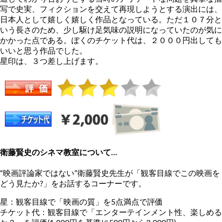
写で史実、フィクションを交えて再現しようとする演出には、
日本人として嬉しく嬉しく作品となっている。ただ１０７分と
いう長さのため、少し駆け足気味の説明になっていたのが気に
かかった点である。ぼくのチケット代は、２０００円出しても
いいと思う作品でした。
星印は、３つ差し上げます。
衛藤賢史のシネマ教室について…
“映画評論家ではない”衛藤賢史先生が「観客目線でこの映画を
どう見たか?」をお話するコーナーです。
星：観客目線で「映画の質」を5点満点で評価
チケット代：観客目線で「エンターテインメント性、楽しめる