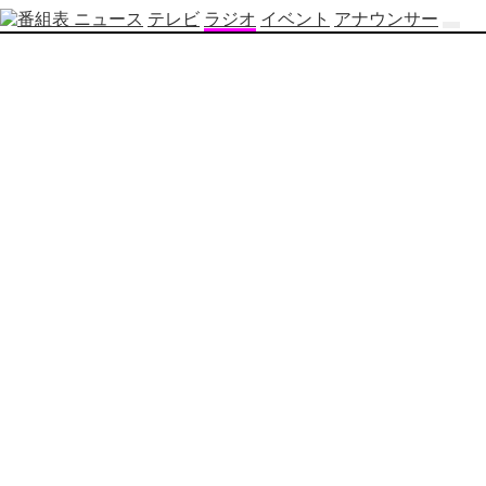
ニュース
テレビ
ラジオ
イベント
アナウンサー
テ
レ
ビ
番
組
表
OBS
制
作
番
組