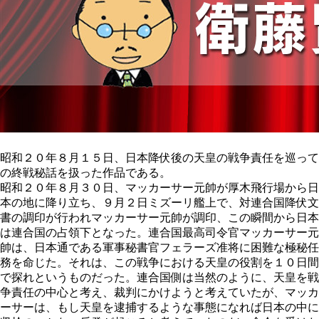
昭和２０年８月１５日、日本降伏後の天皇の戦争責任を巡って
の終戦秘話を扱った作品である。
昭和２０年８月３０日、マッカーサー元帥が厚木飛行場から日
本の地に降り立ち、９月２日ミズーリ艦上で、対連合国降伏文
書の調印が行われマッカーサー元帥が調印、この瞬間から日本
は連合国の占領下となった。連合国最高司令官マッカーサー元
帥は、日本通である軍事秘書官フェラーズ准将に困難な極秘任
務を命じた。それは、この戦争における天皇の役割を１０日間
で探れというものだった。連合国側は当然のように、天皇を戦
争責任の中心と考え、裁判にかけようと考えていたが、マッカ
ーサーは、もし天皇を逮捕するような事態になれば日本の中に