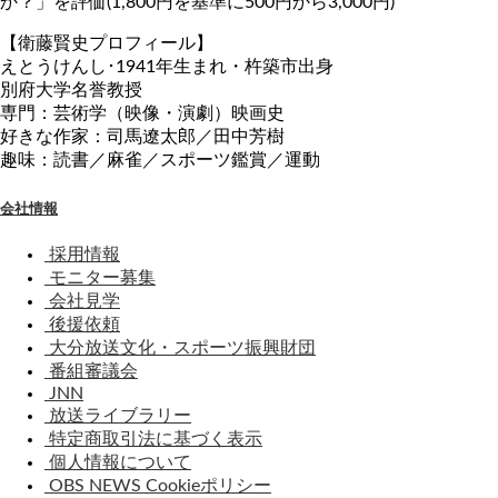
か？」を評価(1,800円を基準に500円から3,000円)
【衛藤賢史プロフィール】
えとうけんし･1941年生まれ・杵築市出身
別府大学名誉教授
専門：芸術学（映像・演劇）映画史
好きな作家：司馬遼太郎／田中芳樹
趣味：読書／麻雀／スポーツ鑑賞／運動
会社情報
採用情報
モニター募集
会社見学
後援依頼
大分放送文化・スポーツ振興財団
番組審議会
JNN
放送ライブラリー
特定商取引法に基づく表示
個人情報について
OBS NEWS Cookieポリシー