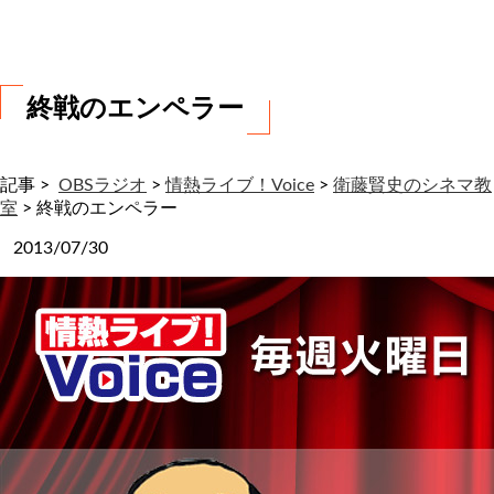
わ
せ
終戦のエンペラー
記事 >
OBSラジオ
>
情熱ライブ！Voice
>
衛藤賢史のシネマ教
室
>
終戦のエンペラー
2013/07/30