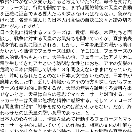
収拾のつかない反発が起こると考えていたのだ。命令を受けた
フェラーズは、行動を開始する。まずは開戦前後の天皇の言動
を正確に証言できる要人たちを探さなければならない。急がな
ければ、名誉を重んじる日本人は覚悟の自決に次々と踏み切る
恐れがあったのだ。
日本文化に精通するフェラーズは、近衛、東条、木戸たちと面
談し、戦争に対する天皇のお気持ちを聞いていくが、直接的表
現を慎む言動に悩まされる。しかし、日本を絶望の淵から助け
たいという熱情でフェラーズは動く。そこには、フェラーズの
個人的気持ちもあった。大学生の頃、フェラーズはアメリカに
留学生してきたアヤという聡明な女性とにおち、アヤの父親の
危篤で日本に帰国して以来１３年間会えないままになっていた
が、片時も忘れたことのない日本人女性がいたのだ。日本中が
廃墟と化した中、乏しい情報からアヤの行方を探しながらフェ
ラーズは精力的に調査するが、天皇の無実を証明する資料を出
せないとき、天皇は自らの意思でマッカーサーと対面する。マ
ッカーサーは天皇の無垢な精神に感服する。そしてフェローズ
は調査書に記す「戦争を始めたのは誰かわからない。だが、終
わらせたのは天皇の堅い意思であった」と…。
日本人の心を忖度し、情熱を込めて行動するフェローズとマッ
カーサーを中心に描いていくこの作品は、相互の文化の理解を
通してわかり合おうとする当時のデリケートな問題を真摯な描