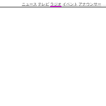
ニュース
テレビ
ラジオ
イベント
アナウンサー
テ
レ
ビ
番
組
表
OBS
制
作
番
組