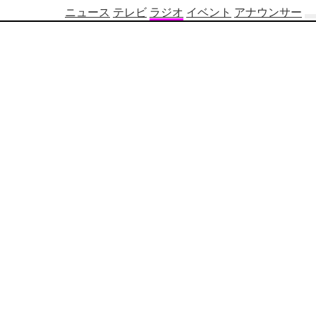
ニュース
テレビ
ラジオ
イベント
アナウンサー
テ
レ
ビ
番
組
表
OBS
制
作
番
組