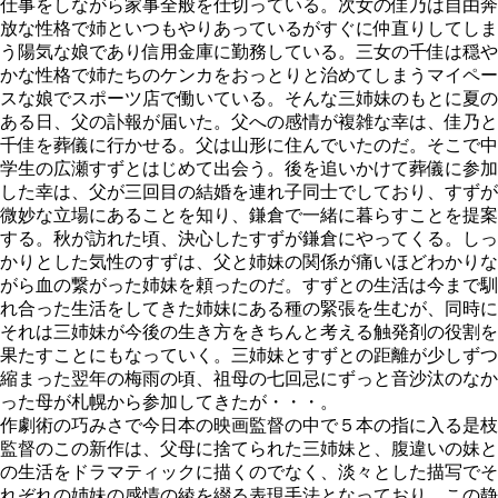
仕事をしながら家事全般を仕切っている。次女の佳乃は自由奔
放な性格で姉といつもやりあっているがすぐに仲直りしてしま
う陽気な娘であり信用金庫に勤務している。三女の千佳は穏や
かな性格で姉たちのケンカをおっとりと治めてしまうマイペー
スな娘でスポーツ店で働いている。そんな三姉妹のもとに夏の
ある日、父の訃報が届いた。父への感情が複雑な幸は、佳乃と
千佳を葬儀に行かせる。父は山形に住んでいたのだ。そこで中
学生の広瀬すずとはじめて出会う。後を追いかけて葬儀に参加
した幸は、父が三回目の結婚を連れ子同士でしており、すずが
微妙な立場にあることを知り、鎌倉で一緒に暮らすことを提案
する。秋が訪れた頃、決心したすずが鎌倉にやってくる。しっ
かりとした気性のすずは、父と姉妹の関係が痛いほどわかりな
がら血の繋がった姉妹を頼ったのだ。すずとの生活は今まで馴
れ合った生活をしてきた姉妹にある種の緊張を生むが、同時に
それは三姉妹が今後の生き方をきちんと考える触発剤の役割を
果たすことにもなっていく。三姉妹とすずとの距離が少しずつ
縮まった翌年の梅雨の頃、祖母の七回忌にずっと音沙汰のなか
った母が札幌から参加してきたが・・・。
作劇術の巧みさで今日本の映画監督の中で５本の指に入る是枝
監督のこの新作は、父母に捨てられた三姉妹と、腹違いの妹と
の生活をドラマティックに描くのでなく、淡々とした描写でそ
れぞれの姉妹の感情の綾を綴る表現手法となっており、この静