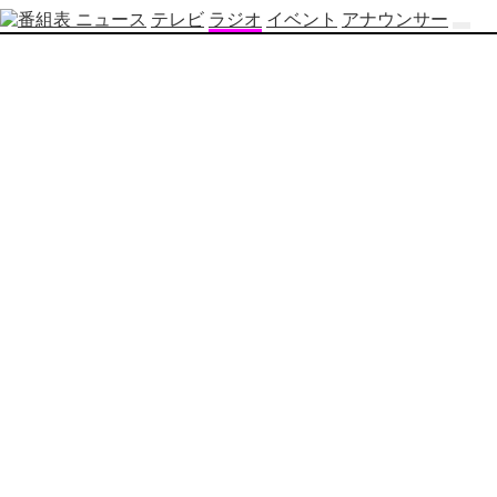
ニュース
テレビ
ラジオ
イベント
アナウンサー
テ
レ
ビ
番
組
表
OBS
制
作
番
組