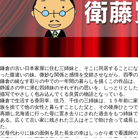
鎌倉の古い日本家屋に住む三姉妹と、そこに同居することにな
った腹違いの妹。微妙な関係と感情を交錯させながら、四季の
鎌倉の綾なす彩りの中での一年間の暮らしを描くこの作品は、
静謐さの中に潜む四姉妹のそれぞれの思いを、しっとりとした
描写でやさしく包み込んでくる良質の物語となっている。
鎌倉で生活する香田幸、佳乃、千佳の三姉妹は、１５年前に家
族を捨てて他の女性と暮らすことした父と、その後身ひとつで
再婚し北海道に行った母に置き去りにされた過去をもつ姉妹で
ある。広くて古い家に残された三人はそこで助け合って成長し
た。
父母代わりに妹の面倒を見た長女の幸はしっかり者で看護師の