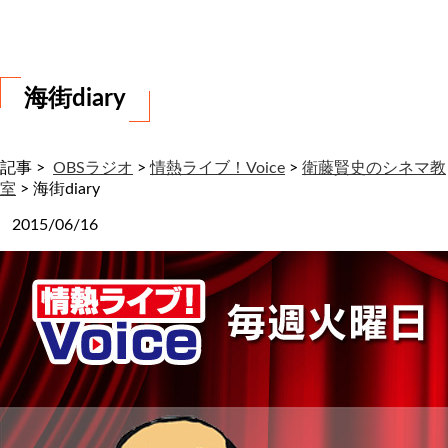
わ
せ
海街diary
記事 >
OBSラジオ
>
情熱ライブ！Voice
>
衛藤賢史のシネマ教
室
>
海街diary
2015/06/16