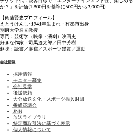
チケット代：観客目線で「エンターテインメント性、楽しめる
か？」を評価(1,800円を基準に500円から3,000円)
【衛藤賢史プロフィール】
えとうけんし･1941年生まれ・杵築市出身
別府大学名誉教授
専門：芸術学（映像・演劇）映画史
好きな作家：司馬遼太郎／田中芳樹
趣味：読書／麻雀／スポーツ鑑賞／運動
会社情報
採用情報
モニター募集
会社見学
後援依頼
大分放送文化・スポーツ振興財団
番組審議会
JNN
放送ライブラリー
特定商取引法に基づく表示
個人情報について