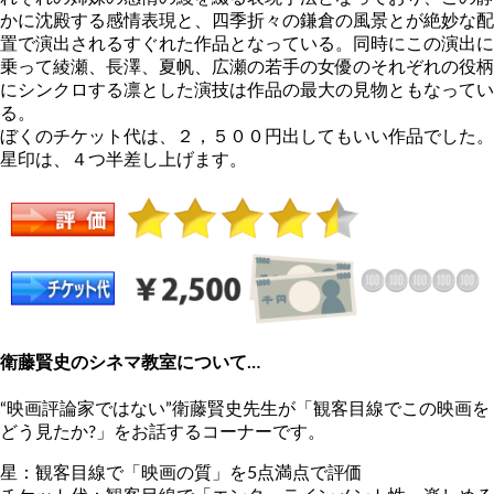
かに沈殿する感情表現と、四季折々の鎌倉の風景とが絶妙な配
置で演出されるすぐれた作品となっている。同時にこの演出に
乗って綾瀬、長澤、夏帆、広瀬の若手の女優のそれぞれの役柄
にシンクロする凛とした演技は作品の最大の見物ともなってい
る。
ぼくのチケット代は、２，５００円出してもいい作品でした。
星印は、４つ半差し上げます。
衛藤賢史のシネマ教室について…
“映画評論家ではない”衛藤賢史先生が「観客目線でこの映画を
どう見たか?」をお話するコーナーです。
星：観客目線で「映画の質」を5点満点で評価