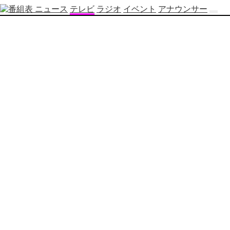
ニュース
テレビ
ラジオ
イベント
アナウンサー
テ
レ
ビ
番
組
表
OBS
制
作
番
組