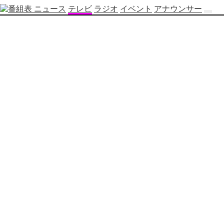
ニュース
テレビ
ラジオ
イベント
アナウンサー
テ
レ
ビ
番
組
表
OBS
制
作
番
組