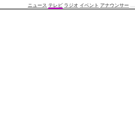
ニュース
テレビ
ラジオ
イベント
アナウンサー
テ
レ
ビ
番
組
表
OBS
制
作
番
組