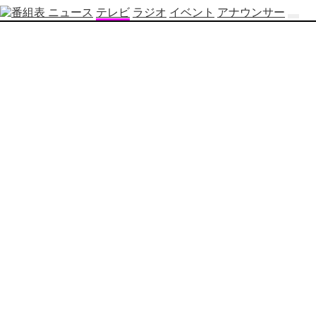
ニュース
テレビ
ラジオ
イベント
アナウンサー
テ
レ
ビ
番
組
表
OBS
制
作
番
組