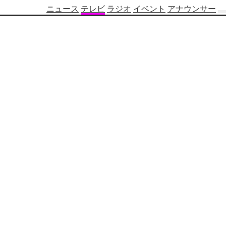
ニュース
テレビ
ラジオ
イベント
アナウンサー
テ
レ
ビ
番
組
表
OBS
制
作
番
組