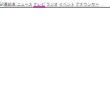
ニュース
テレビ
ラジオ
イベント
アナウンサー
テ
レ
ビ
番
組
表
OBS
制
作
番
組