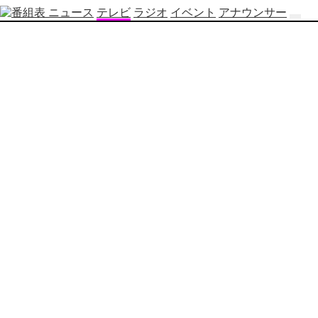
ニュース
テレビ
ラジオ
イベント
アナウンサー
テ
レ
ビ
番
組
表
OBS
制
作
番
組