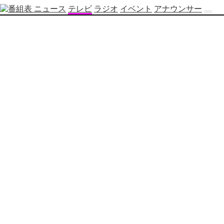
ニュース
テレビ
ラジオ
イベント
アナウンサー
テ
レ
ビ
番
組
表
OBS
制
作
番
組