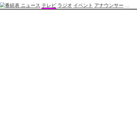
ニュース
テレビ
ラジオ
イベント
アナウンサー
テ
レ
ビ
番
組
表
OBS
制
作
番
組