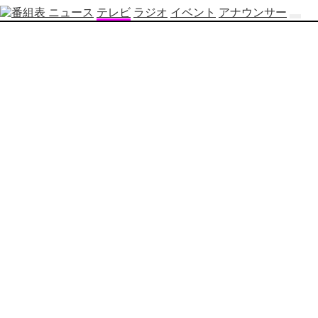
ニュース
テレビ
ラジオ
イベント
アナウンサー
テ
レ
ビ
番
組
表
OBS
制
作
番
組