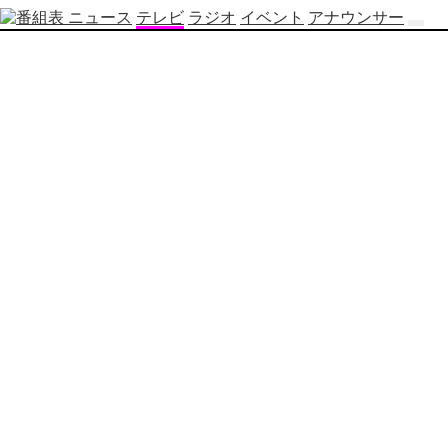
ニュース
テレビ
ラジオ
イベント
アナウンサー
テ
レ
ビ
番
組
表
OBS
制
作
番
組