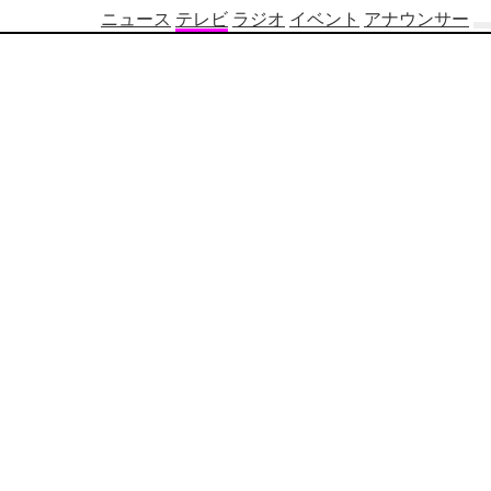
ニュース
テレビ
ラジオ
イベント
アナウンサー
テ
レ
ビ
番
組
表
OBS
制
作
番
組