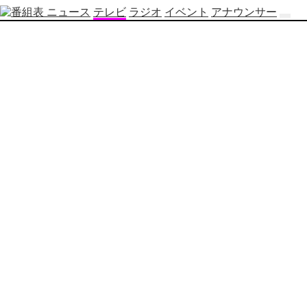
ニュース
テレビ
ラジオ
イベント
アナウンサー
テ
レ
ビ
番
組
表
OBS
制
作
番
組