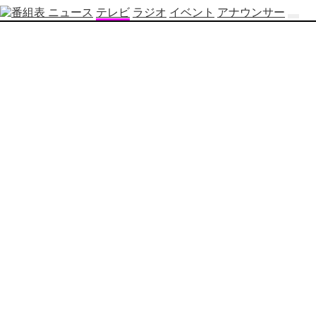
ニュース
テレビ
ラジオ
イベント
アナウンサー
テ
レ
ビ
番
組
表
OBS
制
作
番
組