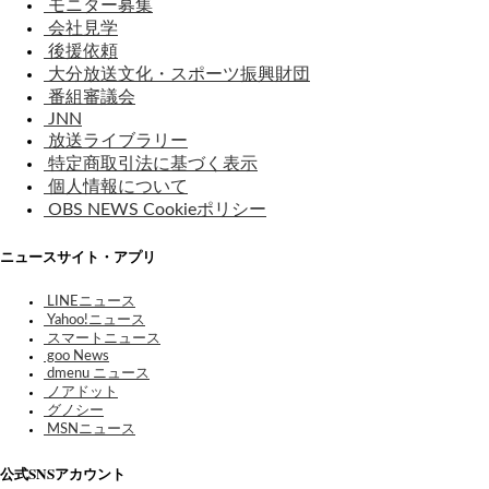
モニター募集
会社見学
後援依頼
大分放送文化・スポーツ振興財団
番組審議会
JNN
放送ライブラリー
特定商取引法に基づく表示
個人情報について
OBS NEWS Cookieポリシー
ニュースサイト・アプリ
LINEニュース
Yahoo!ニュース
スマートニュース
goo News
dmenu ニュース
ノアドット
グノシー
MSNニュース
公式SNSアカウント