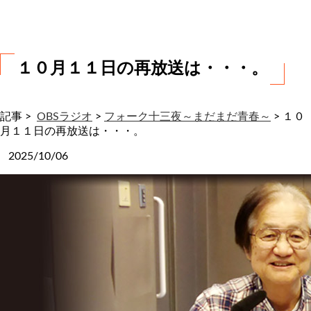
わ
せ
１０月１１日の再放送は・・・。
記事 >
OBSラジオ
>
フォーク十三夜～まだまだ青春～
>
１０
月１１日の再放送は・・・。
2025/10/06