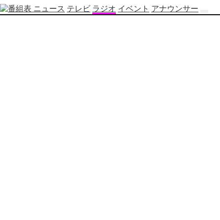
ニュース
テレビ
ラジオ
イベント
アナウンサー
テ
レ
ビ
番
組
表
OBS
制
作
番
組