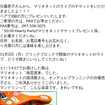
分藤恵子さんから、マリオネットのライブのチケットをいただ
きましたよ！！！
ペアで2組の方にプレゼントいたします。
ご希望の方は、FAXでお寄せください。
FAX番号は、097-558-5071
「50/50 Hearty Party!!マリオネットチケットプレゼント係」
とお書きくださいね。
住所、お名前、お電話番号もお忘れなく。
☆当選の方には連絡を差し上げます。
11月2日（月）ブリックブロックで開催のマリオネットのライ
ブ、どうぞ聴きにいらしてくださいね！
というわけでお届けした曲は、
マリオネット「南蛮渡来」でした。
マリオネットの湯浅隆さん、オンデュレプランニングの分藤恵
子さん、ご出演ありがとうございました。
マンドリンって、こんな楽器です。きれいですね。