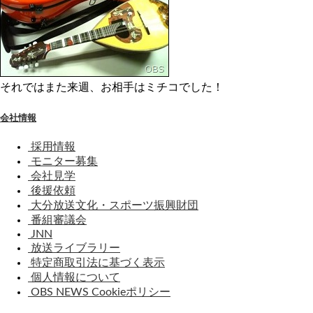
それではまた来週、お相手はミチコでした！
会社情報
採用情報
モニター募集
会社見学
後援依頼
大分放送文化・スポーツ振興財団
番組審議会
JNN
放送ライブラリー
特定商取引法に基づく表示
個人情報について
OBS NEWS Cookieポリシー