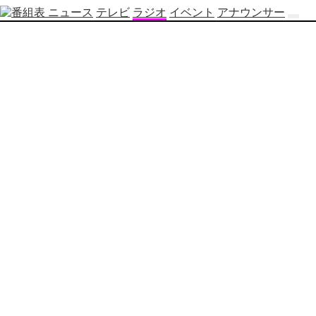
ニュース
テレビ
ラジオ
イベント
アナウンサー
テ
レ
ビ
番
組
表
OBS
制
作
番
組