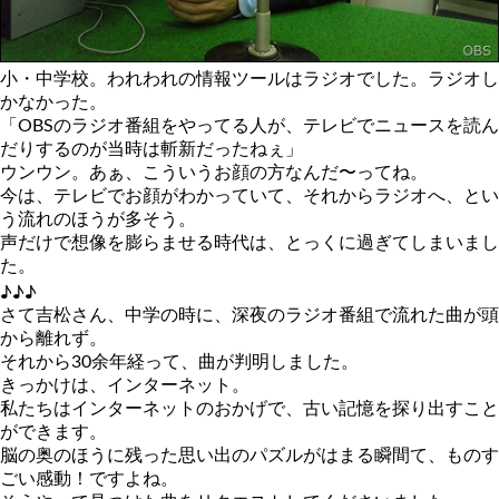
小・中学校。われわれの情報ツールはラジオでした。ラジオし
かなかった。
「OBSのラジオ番組をやってる人が、テレビでニュースを読ん
だりするのが当時は斬新だったねぇ」
ウンウン。あぁ、こういうお顔の方なんだ〜ってね。
今は、テレビでお顔がわかっていて、それからラジオへ、とい
う流れのほうが多そう。
声だけで想像を膨らませる時代は、とっくに過ぎてしまいまし
た。
♪♪♪
さて吉松さん、中学の時に、深夜のラジオ番組で流れた曲が頭
から離れず。
それから30余年経って、曲が判明しました。
きっかけは、インターネット。
私たちはインターネットのおかげで、古い記憶を探り出すこと
ができます。
脳の奥のほうに残った思い出のパズルがはまる瞬間て、ものす
ごい感動！ですよね。