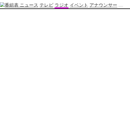
ニュース
テレビ
ラジオ
イベント
アナウンサー
テ
レ
ビ
番
組
表
OBS
制
作
番
組