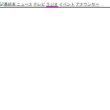
ニュース
テレビ
ラジオ
イベント
アナウンサー
テ
レ
ビ
番
組
表
OBS
制
作
番
組