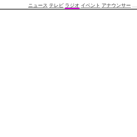
ニュース
テレビ
ラジオ
イベント
アナウンサー
テ
レ
ビ
番
組
表
OBS
制
作
番
組