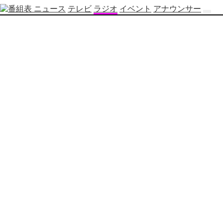
ニュース
テレビ
ラジオ
イベント
アナウンサー
テ
レ
ビ
番
組
表
OBS
制
作
番
組