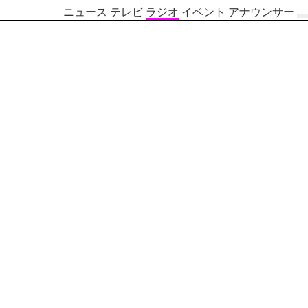
ニュース
テレビ
ラジオ
イベント
アナウンサー
テ
レ
ビ
番
組
表
OBS
制
作
番
組