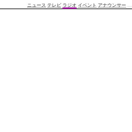
ニュース
テレビ
ラジオ
イベント
アナウンサー
テ
レ
ビ
番
組
表
OBS
制
作
番
組