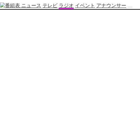
ニュース
テレビ
ラジオ
イベント
アナウンサー
テ
レ
ビ
番
組
表
OBS
制
作
番
組