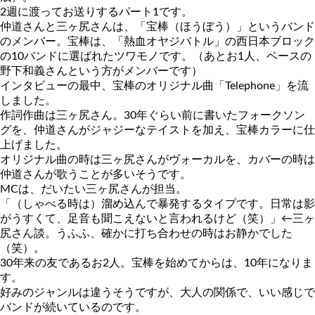
2週に渡ってお送りするパート1です。
仲道さんと三ヶ尻さんは、「宝棒（ほうぼう）」というバンド
のメンバー。宝棒は、「熱血オヤジバトル」の西日本ブロック
の10バンドに選ばれたツワモノです。（あとお1人、ベースの
野下和義さんという方がメンバーです）
インタビューの最中、宝棒のオリジナル曲「Telephone」を流
しました。
作詞作曲は三ヶ尻さん。30年ぐらい前に書いたフォークソン
グを、仲道さんがジャジーなテイストを加え、宝棒カラーに仕
上げました。
オリジナル曲の時は三ヶ尻さんがヴォーカルを、カバーの時は
仲道さんが歌うことが多いそうです。
MCは、だいたい三ヶ尻さんが担当。
「（しゃべる時は）溜め込んで暴発するタイプです。日常は影
がうすくて、足音も聞こえないと言われるけど（笑）」←三ヶ
尻さん談。うふふ、確かに打ち合わせの時はお静かでした
（笑）。
30年来の友であるお2人。宝棒を始めてからは、10年になりま
す。
好みのジャンルは違うそうですが、大人の関係で、いい感じで
バンドが続いているのです。