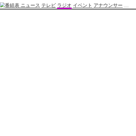
ニュース
テレビ
ラジオ
イベント
アナウンサー
テ
レ
ビ
番
組
表
OBS
制
作
番
組