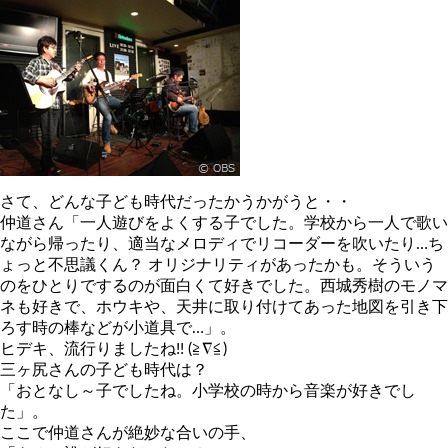
さて、どんな子ども時代だったかうかがうと・・
仲道さん「一人遊びをよくする子でした。学校から一人で歌い
ながら帰ったり、適当なメロディでリコーダーを吹いたり…ち
ょっと不思議くん？ オリジナリティがあったかも。そういう
のをひとりでするのが面白くて好きでした。西城秀樹のモノマ
ネも好きで、ホウキや、天井に取り付けてあった地図を引き下
ろす時の棒などが小道具で…」。
ヒデキ、流行りましたね!! (≧∇≦)
三ヶ尻さんの子ども時代は？
「おとなし～子でしたね。小学校の時から音楽が好きでし
た」。
ここで仲道さんが絶妙な合いの手、