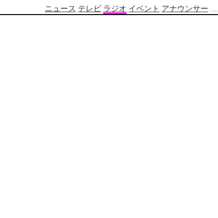
ニュース
テレビ
ラジオ
イベント
アナウンサー
テ
レ
ビ
番
組
表
OBS
制
作
番
組