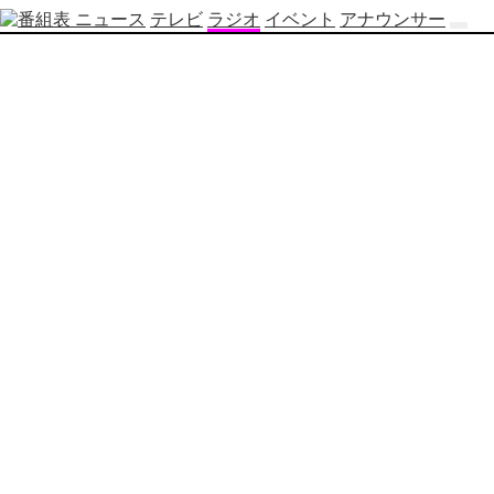
ニュース
テレビ
ラジオ
イベント
アナウンサー
テ
レ
ビ
番
組
表
OBS
制
作
番
組