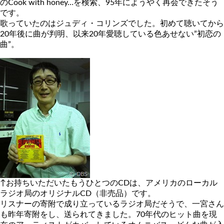
のCook with honey…を検索、95年にようやく再会できたそう
です。
歌っていたのはジュディ・コリンズでした。初めて聴いてから
20年後に曲が判明、以来20年愛聴している色あせない”初恋の
曲”。
↑お持ちいただいたもうひとつのCDは、アメリカのローカル
ラジオ局のオリジナルCD（非売品）です。
リスナーの寄附で成り立っているラジオ局だそうで、一宮さん
も昨年寄附をし、送られてきました。70年代のヒット曲を現