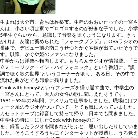
生まれは大分市。育ちは杵築市。生粋のおおいたっ子の一宮さ
んは、小さい頃は家でゴロゴロするのが好きな子でした。小学
5年生ぐらいから、意識して音楽を聴くようになります。きっ
かけは、友達に薦められた「フォークプラザ」。OBSラジオの
番組で、デビュー前の南こうせつとかぐや姫が出ていたそうで
す。以降、かぐや姫のファンになりました。
中学からは洋楽へ転向します。もちろんラジオが情報源。「日
立ミュージック・イン・ハイフォニック」という番組に、”訳
詞で聴く歌の世界”というコーナーがあり、ある日、その中で
流れた曲がとても印象に残りました。
Cook with honey♪というフレーズを繰り返す曲で、中学生の
一宮さんにとって、大人の女性の歌に聞こえたそうです。
1991～93年の2年間、アメリカで仕事をしました。職場にはフ
ォーク系のラジオがついていて、とても気に入っていました。
カセットテープに録音して持って帰り、日本でも聞きました。
中学生の時に耳にしたCook with honeyのこと
を、録音したラジオを聞きながらふと、思い出したりしていま
した。そうこうするうちにインターネットが浸透し、うろ覚え