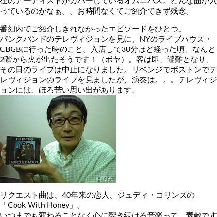
在のアーティストがカバーしているオムニバス。どんな曲が入
っているのかなぁ。。お時間なくてご紹介できず残念。
番組内でご紹介しきれなかったエピソードをひとつ。
パンクバンドのテレヴィジョンを見に、NYのライブハウス・
CBGBに行った時のこと。入店して30分ほど経った頃、なんと
2階から火が出たそうです！（ボヤ）。客は即、避難となり、
その日のライブは中止になりました。リベンジでボストンでテ
レヴィジョンのライブを見ましたが、演奏は。。。テレヴィジ
ョンには、ほろ苦い思い出があります。
リクエスト曲は、40年来の恋人、ジュディ・コリンズの
「Cook With Honey」。
いつまでも変わることなく心に響き続ける音楽って、素敵です