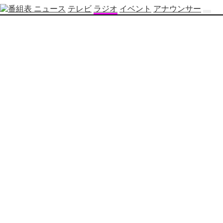
ニュース
テレビ
ラジオ
イベント
アナウンサー
テ
レ
ビ
番
組
表
OBS
制
作
番
組