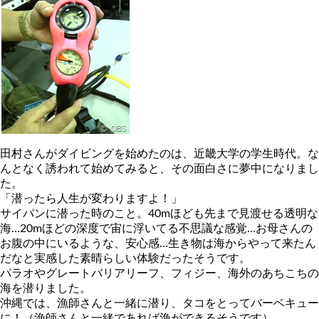
田村さんがダイビングを始めたのは、近畿大学の学生時代。な
んとなく誘われて始めてみると、その面白さに夢中になりまし
た。
「潜ったら人生が変わりますよ！」
サイパンに潜った時のこと。40mほども先まで見渡せる透明な
海…20mほどの深度で宙に浮いてる不思議な感覚…お母さんの
お腹の中にいるような、安心感…生き物は海からやって来たん
だなと実感した素晴らしい体験だったそうです。
パラオやグレートバリアリーフ、フィジー、海外のあちこちの
海を潜りました。
沖縄では、漁師さんと一緒に潜り、タコをとってバーベキュー
に！（漁師さんと一緒であれば漁ができるそうです）。