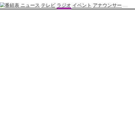
ニュース
テレビ
ラジオ
イベント
アナウンサー
テ
レ
ビ
番
組
表
OBS
制
作
番
組