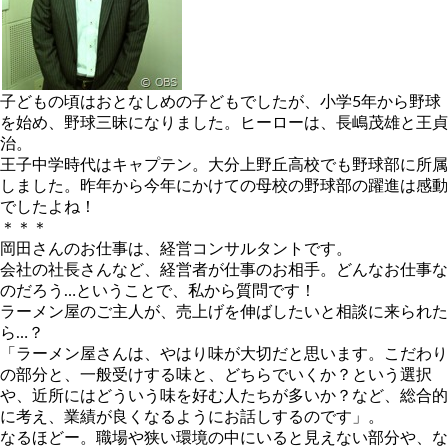
子どもの頃はおとなしめの子どもでしたが、小学5年から野球
を始め、野球三昧になりました。ヒーローは、長嶋茂雄と王貞
治。
王子中学時代はキャプテン。大分上野丘高校でも野球部に所属
しました。昨年から今年にかけての母校の野球部の躍進は感動
でしたよね！
＊＊＊
岡田さんのお仕事は、経営コンサルタントです。
会社の社長さんなど、経営者が仕事のお相手。どんなお仕事な
のだろう…ということで、私から質問です！
ラーメン屋のご主人が、売上げを伸ばしたいと相談に来られた
ら…？
「ラーメン屋さんは、やはり味が大切だと思います。こだわり
の部分と、一般受けする味と、どちらでいくか？という選択
や、近所にはどういう味を好む人たちが多いか？など、総合的
に考え、業績が良くなるようにお話しするのです」。
なるほどー。職場や狭い環境の中にいると見えない部分や、な