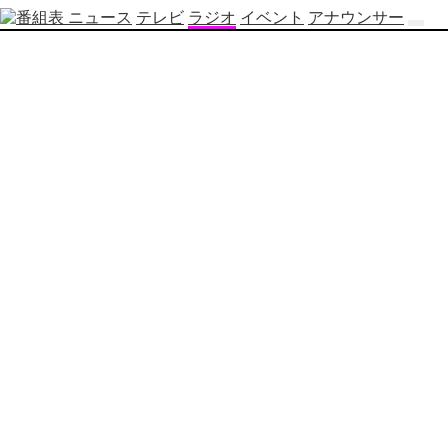
ニュース
テレビ
ラジオ
イベント
アナウンサー
テ
レ
ビ
番
組
表
OBS
制
作
番
組