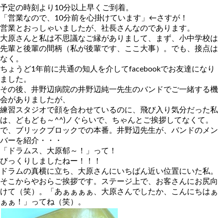
予定の時刻より10分以上早くご到着。
「営業なので、10分前を心掛けています」←さすが！
営業とおっしゃいましたが、社長さんなのであります。
大原さんと私は不思議なご縁がありまして、まず、小中学校は
先輩と後輩の間柄（私が後輩です、ここ大事）。でも、接点は
なく。
ちょうど1年前に共通の知人を介してfacebookでお友達になり
ました。
その後、井野辺病院の井野辺純一先生のバンドでご一緒する機
会がありましたが、
練習スタジオで顔を合わせているのに、飛び入り気分だった私
は、どもども～^^)ノぐらいで、ちゃんとご挨拶してなくて。
で、ブリックブロックでの本番。井野辺先生が、バンドのメン
バーを紹介・・・
「ドラムス、大原郁～！」って！
びっくりしましたねー！！！
ドラムの真横に立ち、大原さんにいちばん近い位置にいた私。
そこからやおらご挨拶です。ステージ上で、お客さんにお尻向
けて（笑）。「あぁぁぁぁ、大原さんでしたか、こんにちはぁ
ぁぁ！」ってね（笑）。